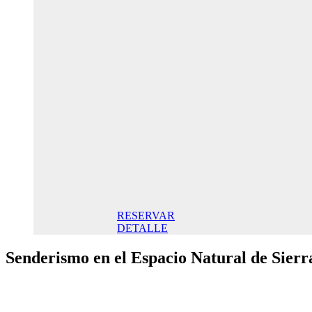
Oferta
Especial
Aniversario
145,00€ /
noche
Habitación
Doble
145,00€
Desayuno
incluido/
Noche. Mejor
Precio online
RESERVAR
DETALLE
Senderismo en el Espacio Natural de Sier