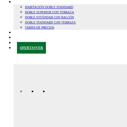
HABITACIONES
HABITACIÓN DOBLE STANDARD
DOBLE SUPERIOR CON TERRAZA
DOBLE ESTÁNDAR CON BALCÓN
DOBLE STANDARD CON TERRAZA
TARIFA DE PRECIOS
CERCA DE GRANADA
BLOG
CONTACTAR
OFERTAS
VER
Oferta
Especial
Aniversario
165,00€ /