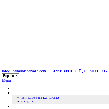
info@laalmuniadelvalle.com
·
+34 958 308 010
·
¿CÓMO LLEG
Elegir
un
Menu
idioma
INICIO
HOTEL BOUTIQUE
SERVICIOS E INSTALACIONES
GALERÍA
SOSTENIBILIDAD