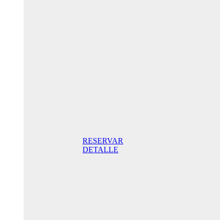
Oferta
Especial
Aniversario
175,00€ /
noche
Habitación
Doble con
terraza
175,00€
Desayuno
incluido /
noche. Mejor
Precio Online
RESERVAR
DETALLE