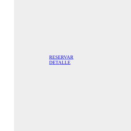
noche
Habitación
Doble con
balcón
165,00€
Desayuno
incluido/
noche. Mejor
Precio Online
RESERVAR
DETALLE
Oferta
Especial