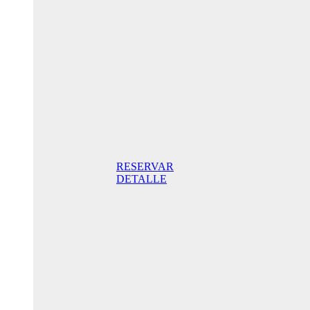
Aniversario
205,00€/
noche
Habitación
Superior
con terraza
205,00€
incluido
desayuno/
noche Mejor
Precio Online
RESERVAR
DETALLE