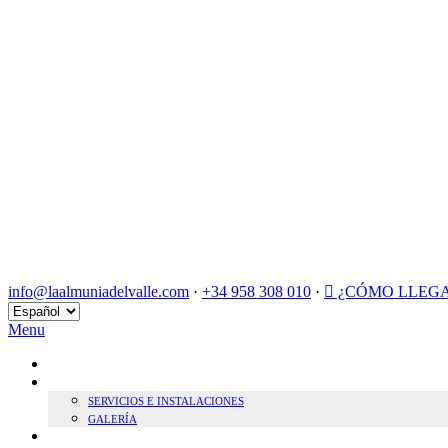
info@laalmuniadelvalle.com
·
+34 958 308 010
·
¿CÓMO LLEG
Elegir
un
Menu
idioma
INICIO
HOTEL BOUTIQUE
SERVICIOS E INSTALACIONES
GALERÍA
SOSTENIBILIDAD