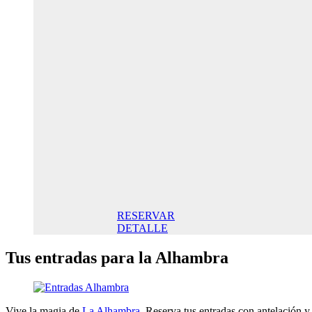
Oferta
Especial
Aniversario
145,00€ /
noche
Habitación
Doble
145,00€
Desayuno
incluido/
Noche. Mejor
Precio online
RESERVAR
DETALLE
Tus entradas para la Alhambra
Vive la magia de
La Alhambra
. Reserva tus entradas con antelación y 