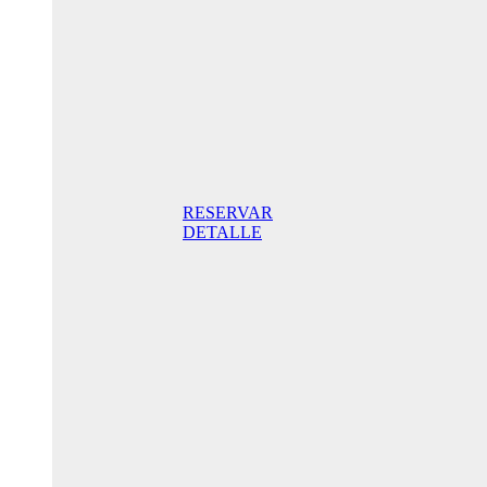
noche
Habitación
Doble con
balcón
165,00€
Desayuno
incluido/
noche. Mejor
Precio Online
RESERVAR
DETALLE
Oferta
Especial