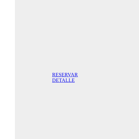
Aniversario
205,00€/
noche
Habitación
Superior
con terraza
205,00€
incluido
desayuno/
noche Mejor
Precio Online
RESERVAR
DETALLE