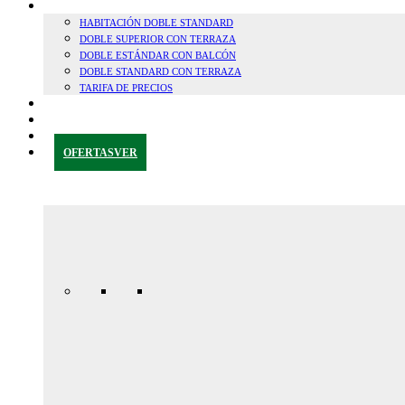
HABITACIONES
HABITACIÓN DOBLE STANDARD
DOBLE SUPERIOR CON TERRAZA
DOBLE ESTÁNDAR CON BALCÓN
DOBLE STANDARD CON TERRAZA
TARIFA DE PRECIOS
CERCA DE GRANADA
BLOG
CONTACTAR
OFERTAS
VER
Oferta
Especial
Aniversario
165,00€ /