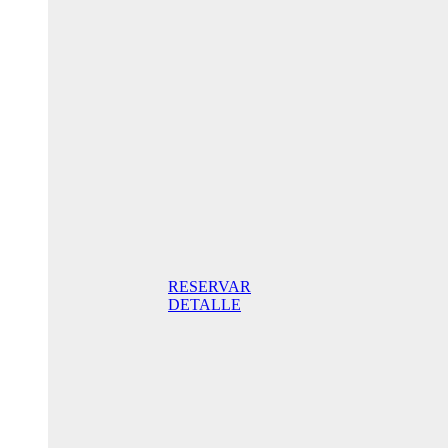
Oferta
Especial
Aniversario
175,00€ /
noche
Habitación
Doble con
terraza
175,00€
Desayuno
incluido /
noche. Mejor
Precio Online
RESERVAR
DETALLE