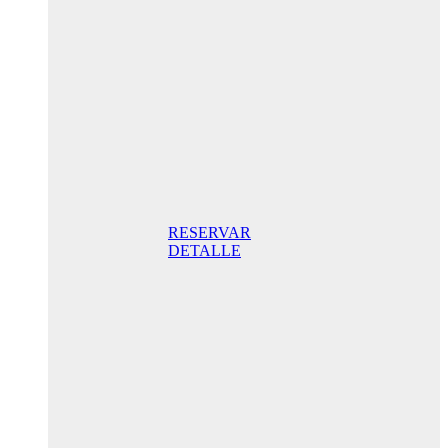
175,00 € /
Jour.
Double
Classique
avec
Terrasse
175,00 € Petit-
déjeuner inclus/
Jour. Meilleur
prix garanti.
RESERVAR
DETALLE
Promotion