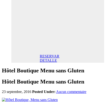
spéciale
anniversaire
145,00€ /
Jour
Double
Classique
145,00€ Petit-
déjeuner inclus/
Jour. Meilleur
prix garanti.
RESERVAR
DETALLE
Hôtel Boutique Menu sans Gluten
Hôtel Boutique Menu sans Gluten
23 septembre, 2016
Posted Under:
Aucun commentaire