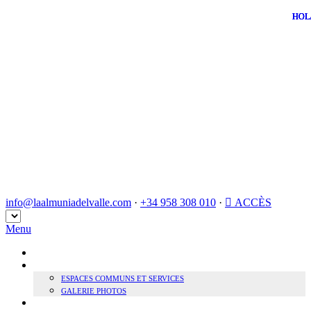
info@laalmuniadelvalle.com
·
+34 958 308 010
·
ACCÈS
Choisir
une
Menu
langue
ACCUEIL
NOTRE HÔTEL
ESPACES COMMUNS ET SERVICES
GALERIE PHOTOS
DURABILITÉ