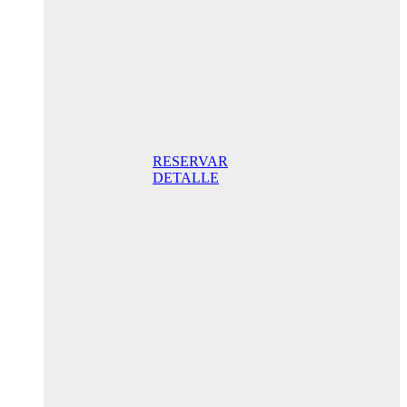
Jour.
Double
Classique
avec balcon
165,00 € Petit-
déjeuner inclus/
Jour. Meilleur
prix garanti.
RESERVAR
DETALLE
Promotion
spéciale
anniversaire