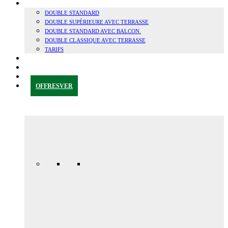
CHAMBRES
DOUBLE STANDARD
DOUBLE SUPÉRIEURE AVEC TERRASSE
DOUBLE STANDARD AVEC BALCON.
DOUBLE CLASSIQUE AVEC TERRASSE
TARIFS
GRENADE ET SA RÉGION
BLOG
CONTACT
OFFRES
VER
Promotion
spéciale
anniversaire
165,00 € /