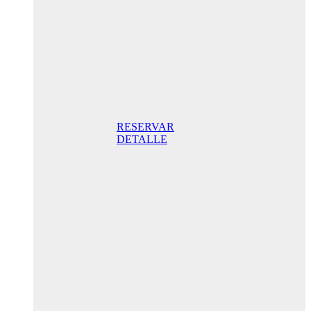
205,00 € /
Jour
Double
Supérieure
205,00 € Petit-
déjeuner inclus/
Jour. Meilleur
prix garanti.
RESERVAR
DETALLE
Promotion
spéciale
anniversaire