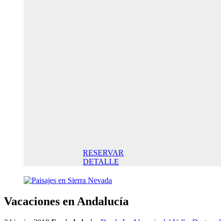
Oferta
Especial
Aniversario
145,00€ /
noche
Habitación
Doble
145,00€
Desayuno
incluido/
Noche. Mejor
Precio online
RESERVAR
DETALLE
Vacaciones en Andalucía