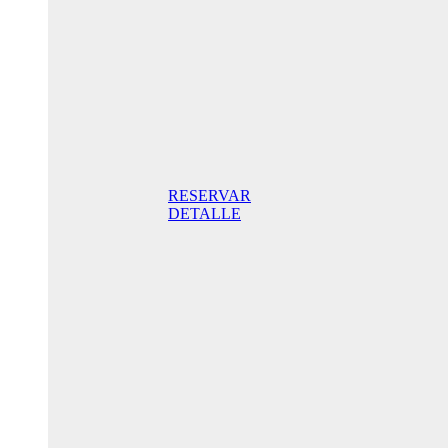
noche
Habitación
Doble con
balcón
165,00€
Desayuno
incluido/
noche. Mejor
Precio Online
RESERVAR
DETALLE
Oferta
Especial