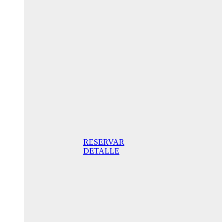
Oferta
Especial
Aniversario
175,00€ /
noche
Habitación
Doble con
terraza
175,00€
Desayuno
incluido /
noche. Mejor
Precio Online
RESERVAR
DETALLE