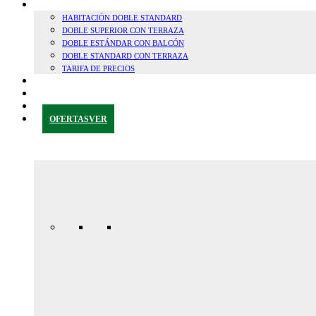
HABITACIONES
HABITACIÓN DOBLE STANDARD
DOBLE SUPERIOR CON TERRAZA
DOBLE ESTÁNDAR CON BALCÓN
DOBLE STANDARD CON TERRAZA
TARIFA DE PRECIOS
CERCA DE GRANADA
BLOG
CONTACTAR
OFERTAS
VER
Oferta
Especial
Aniversario
165,00€ /