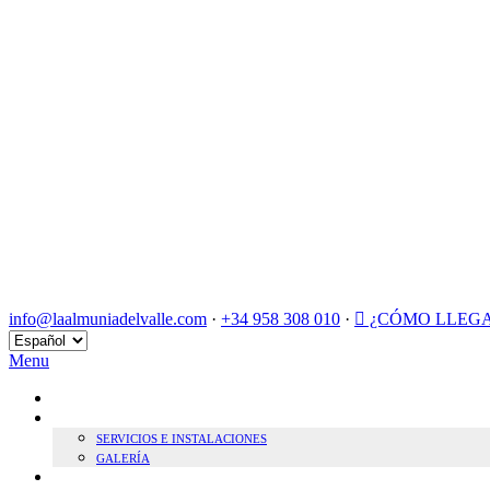
info@laalmuniadelvalle.com
·
+34 958 308 010
·
¿CÓMO LLEG
Elegir
un
Menu
idioma
INICIO
HOTEL BOUTIQUE
SERVICIOS E INSTALACIONES
GALERÍA
SOSTENIBILIDAD