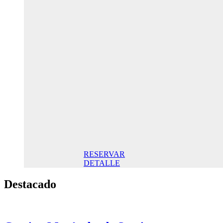
Oferta
Especial
Aniversario
145,00€ /
noche
Habitación
Doble
145,00€
Desayuno
incluido/
Noche. Mejor
Precio online
RESERVAR
DETALLE
Destacado