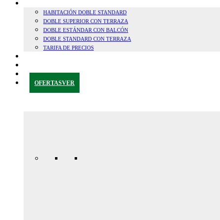
HABITACIONES
HABITACIÓN DOBLE STANDARD
DOBLE SUPERIOR CON TERRAZA
DOBLE ESTÁNDAR CON BALCÓN
DOBLE STANDARD CON TERRAZA
TARIFA DE PRECIOS
CERCA DE GRANADA
BLOG
CONTACTAR
OFERTAS
VER
Oferta
Especial
Aniversario
165,00€ /