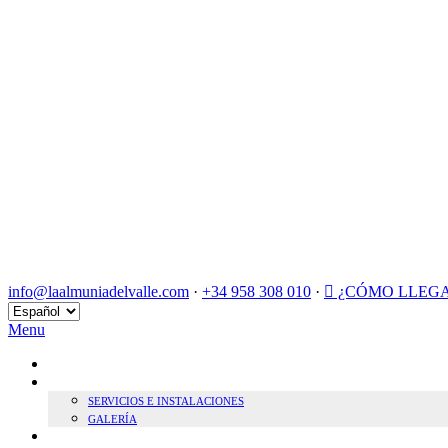
info@laalmuniadelvalle.com
·
+34 958 308 010
·
¿CÓMO LLEG
Elegir
un
Menu
idioma
INICIO
HOTEL BOUTIQUE
SERVICIOS E INSTALACIONES
GALERÍA
SOSTENIBILIDAD