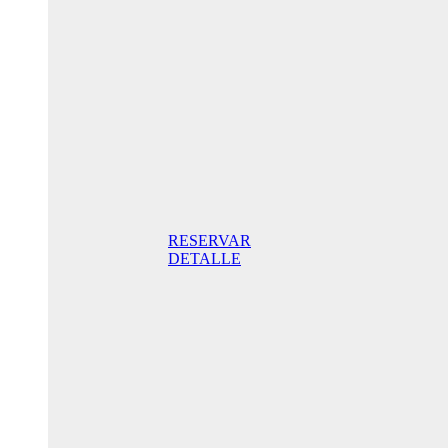
Aniversario
205,00€/
noche
Habitación
Superior
con terraza
205,00€
incluido
desayuno/
noche Mejor
Precio Online
RESERVAR
DETALLE