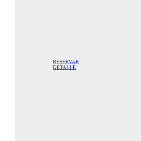
noche
Habitación
Doble con
balcón
165,00€
Desayuno
incluido/
noche. Mejor
Precio Online
RESERVAR
DETALLE
Oferta
Especial