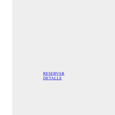
Oferta
Especial
Aniversario
175,00€ /
noche
Habitación
Doble con
terraza
175,00€
Desayuno
incluido /
noche. Mejor
Precio Online
RESERVAR
DETALLE