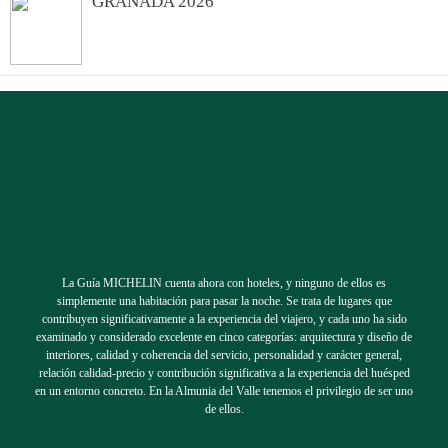
GRANADA 2026
de
otoño
en La
Almunia
, este
año,
estará
provista
La Guía MICHELIN cuenta ahora con hoteles, y ninguno de ellos es
de
simplemente una habitación para pasar la noche. Se trata de lugares que
contribuyen significativamente a la experiencia del viajero, y cada uno ha sido
algunos de nuestros clásicos platos, carpacios,
examinado y considerado excelente en cinco categorías: arquitectura y diseño de
interiores, calidad y coherencia del servicio, personalidad y carácter general,
arroces, timbales, raviolis, escabeches,
relación calidad-precio y contribución significativa a la experiencia del huésped
en un entorno concreto. En la Almunia del Valle tenemos el privilegio de ser uno
asados, tatakis ...y de nuevas propuestas
de ellos.
llenas de sabor y expresión. Os ofreceremos