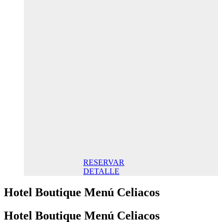
Oferta
Especial
Aniversario
145,00€ /
noche
Habitación
Doble
145,00€
Desayuno
incluido/
Noche. Mejor
Precio online
RESERVAR
DETALLE
Hotel Boutique Menú Celiacos
Hotel Boutique Menú Celiacos