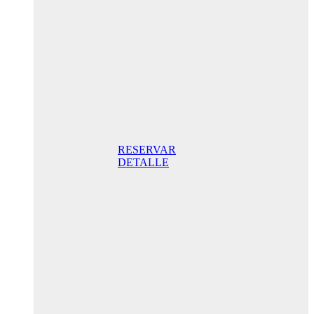
noche
Habitación
Doble con
balcón
165,00€
Desayuno
incluido/
noche. Mejor
Precio Online
RESERVAR
DETALLE
Oferta
Especial