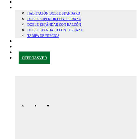
SOSTENIBILIDAD
HABITACIONES
HABITACIÓN DOBLE STANDARD
DOBLE SUPERIOR CON TERRAZA
DOBLE ESTÁNDAR CON BALCÓN
DOBLE STANDARD CON TERRAZA
TARIFA DE PRECIOS
CERCA DE GRANADA
BLOG
CONTACTAR
OFERTAS
VER
Oferta
Especial
Aniversario
165,00€ /