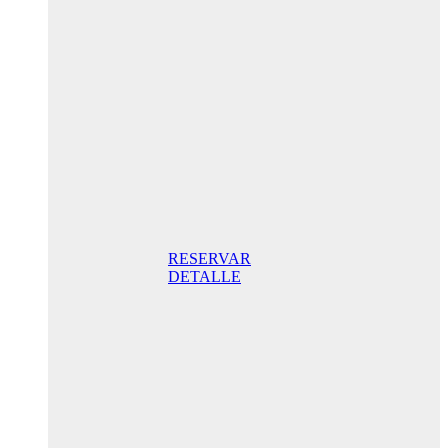
Aniversario
205,00€/
noche
Habitación
Superior
con terraza
205,00€
incluido
desayuno/
noche Mejor
Precio Online
RESERVAR
DETALLE