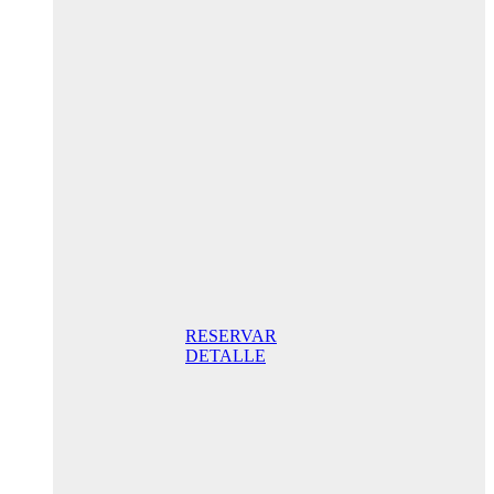
Oferta
Especial
Aniversario
175,00€ /
noche
Habitación
Doble con
terraza
175,00€
Desayuno
incluido /
noche. Mejor
Precio Online
RESERVAR
DETALLE