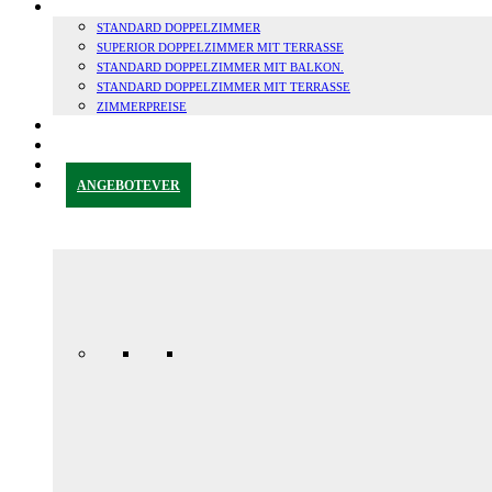
ZIMMER
STANDARD DOPPELZIMMER
SUPERIOR DOPPELZIMMER MIT TERRASSE
STANDARD DOPPELZIMMER MIT BALKON.
STANDARD DOPPELZIMMER MIT TERRASSE
ZIMMERPREISE
GRANADA & UMGEBUNG
BLOG
KONTAKT
ANGEBOTE
VER
Jubiläums-
Sonderaktion
165,00 € /
Tag