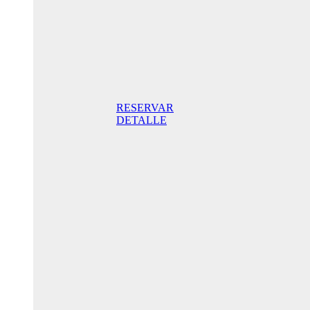
Standard
Doppelzimmer
mit Balkon
165,00 €
Frühstück
inklusive / Tag.
Der beste Preis
RESERVAR
DETALLE
Jubiläums-
Sonderaktion
205,00€ /
Tag