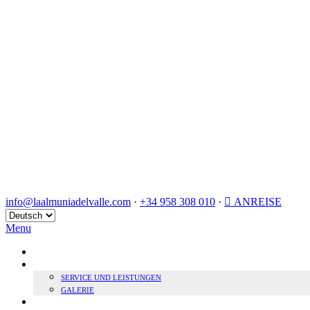
info@laalmuniadelvalle.com
·
+34 958 308 010
·
ANREISE
Sprache
auswählen
Menu
HOME
BOUTIQUE HOTEL
SERVICE UND LEISTUNGEN
GALERIE
NACHHALTIGKEIT