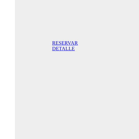
Superior
Doppelzimmer
205,00€
Frühstück
inklusive/ Tag.
Der beste Preis.
RESERVAR
DETALLE
Jubiläums-
Sonderaktion
175,00 € /
Tag
Standard