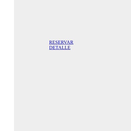
Doppelzimmer
mit Terrasse
175,00 €
Frühstück
inklusive/ Tag.
Der beste Preis
RESERVAR
DETALLE
Jubiläums-
Sonderaktion
145,00 € /
Tag
Standard