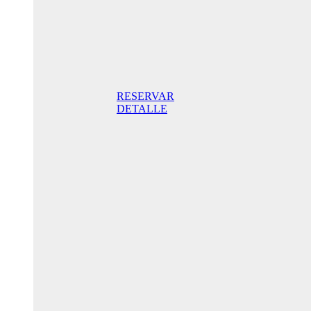
Superior
Doppelzimmer
205,00€
Frühstück
inklusive/ Tag.
Der beste Preis.
RESERVAR
DETALLE
Jubiläums-
Sonderaktion
175,00 € /
Tag
Standard