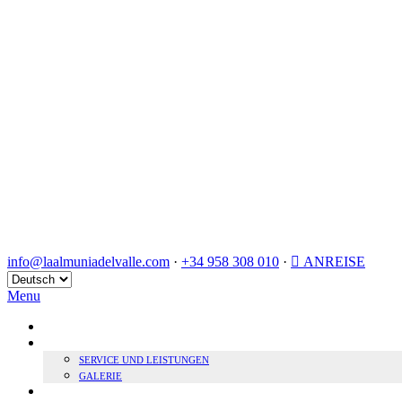
info@laalmuniadelvalle.com
·
+34 958 308 010
·
ANREISE
Sprache
auswählen
Menu
HOME
BOUTIQUE HOTEL
SERVICE UND LEISTUNGEN
GALERIE
NACHHALTIGKEIT