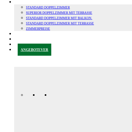
ZIMMER
STANDARD DOPPELZIMMER
SUPERIOR DOPPELZIMMER MIT TERRASSE
STANDARD DOPPELZIMMER MIT BALKON.
STANDARD DOPPELZIMMER MIT TERRASSE
ZIMMERPREISE
GRANADA & UMGEBUNG
BLOG
KONTAKT
ANGEBOTE
VER
Jubiläums-
Sonderaktion
165,00 € /
Tag