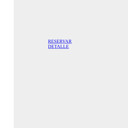
Doppelzimmer
mit Terrasse
175,00 €
Frühstück
inklusive/ Tag.
Der beste Preis
RESERVAR
DETALLE
Jubiläums-
Sonderaktion
145,00 € /
Tag
Standard