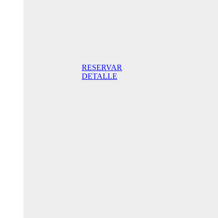
Superior
Doppelzimmer
205,00€
Frühstück
inklusive/ Tag.
Der beste Preis.
RESERVAR
DETALLE
Jubiläums-
Sonderaktion
175,00 € /
Tag
Standard