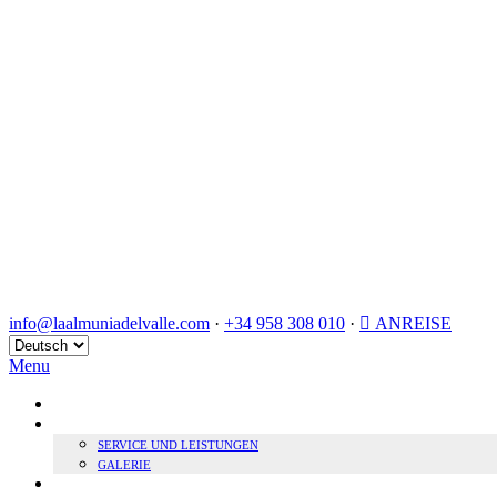
info@laalmuniadelvalle.com
·
+34 958 308 010
·
ANREISE
Sprache
auswählen
Menu
HOME
BOUTIQUE HOTEL
SERVICE UND LEISTUNGEN
GALERIE
NACHHALTIGKEIT