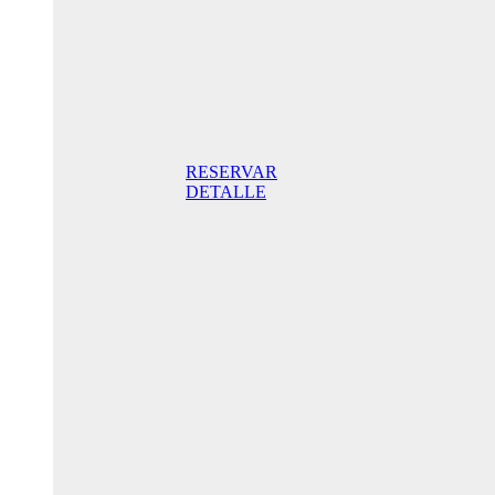
Standard
Doppelzimmer
mit Balkon
165,00 €
Frühstück
inklusive / Tag.
Der beste Preis
RESERVAR
DETALLE
Jubiläums-
Sonderaktion
205,00€ /
Tag