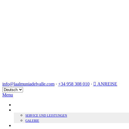
info@laalmuniadelvalle.com
·
+34 958 308 010
·
ANREISE
Sprache
auswählen
Menu
HOME
BOUTIQUE HOTEL
SERVICE UND LEISTUNGEN
GALERIE
NACHHALTIGKEIT