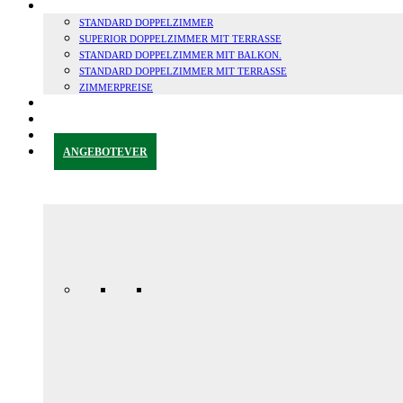
ZIMMER
STANDARD DOPPELZIMMER
SUPERIOR DOPPELZIMMER MIT TERRASSE
STANDARD DOPPELZIMMER MIT BALKON.
STANDARD DOPPELZIMMER MIT TERRASSE
ZIMMERPREISE
GRANADA & UMGEBUNG
BLOG
KONTAKT
ANGEBOTE
VER
Jubiläums-
Sonderaktion
165,00 € /
Tag