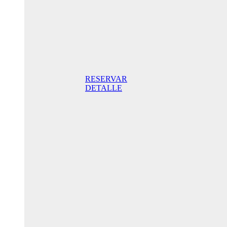
Standard
Doppelzimmer
mit Balkon
165,00 €
Frühstück
inklusive / Tag.
Der beste Preis
RESERVAR
DETALLE
Jubiläums-
Sonderaktion
205,00€ /
Tag