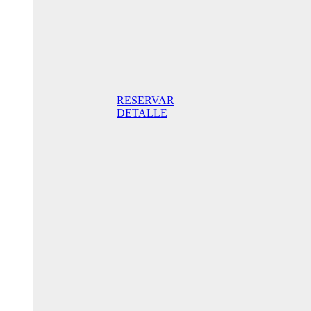
Doppelzimmer
mit Terrasse
175,00 €
Frühstück
inklusive/ Tag.
Der beste Preis
RESERVAR
DETALLE
Jubiläums-
Sonderaktion
145,00 € /
Tag
Standard