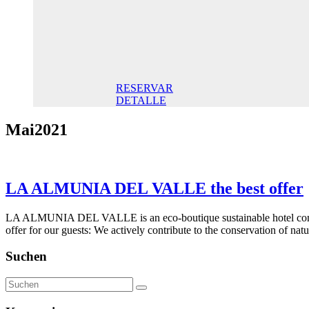
Doppelzimmer
145,00 €
Frühstück
inklusive/ Tag.
Der beste Preis
RESERVAR
DETALLE
Mai2021
LA ALMUNIA DEL VALLE the best offer
LA ALMUNIA DEL VALLE is an eco-boutique sustainable hotel commi
offer for our guests: We actively contribute to the conservation of nat
Suchen
Suchen
nach: