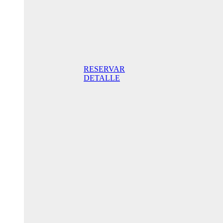
Superior
Doppelzimmer
205,00€
Frühstück
inklusive/ Tag.
Der beste Preis.
RESERVAR
DETALLE
Jubiläums-
Sonderaktion
175,00 € /
Tag
Standard