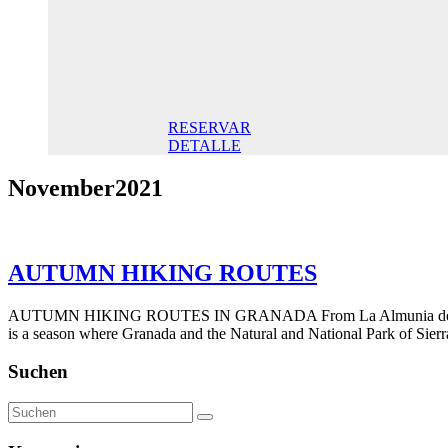
Doppelzimmer
145,00 €
Frühstück
inklusive/ Tag.
Der beste Preis
RESERVAR
DETALLE
November2021
AUTUMN HIKING ROUTES
AUTUMN HIKING ROUTES IN GRANADA From La Almunia del Valle we pr
is a season where Granada and the Natural and National Park of Sier
Suchen
Suchen
nach: