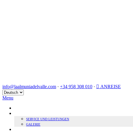
info@laalmuniadelvalle.com
·
+34 958 308 010
·
ANREISE
Sprache
auswählen
Menu
HOME
BOUTIQUE HOTEL
SERVICE UND LEISTUNGEN
GALERIE
NACHHALTIGKEIT