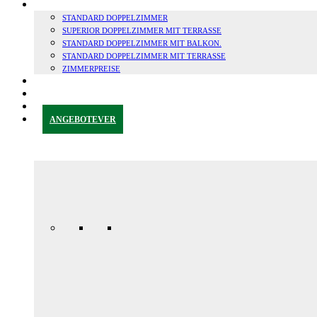
ZIMMER
STANDARD DOPPELZIMMER
SUPERIOR DOPPELZIMMER MIT TERRASSE
STANDARD DOPPELZIMMER MIT BALKON.
STANDARD DOPPELZIMMER MIT TERRASSE
ZIMMERPREISE
GRANADA & UMGEBUNG
BLOG
KONTAKT
ANGEBOTE
VER
Jubiläums-
Sonderaktion
165,00 € /
Tag