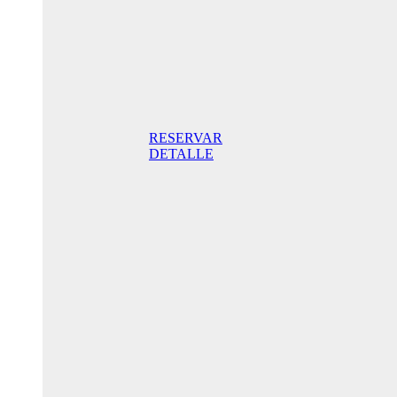
Standard
Doppelzimmer
mit Balkon
165,00 €
Frühstück
inklusive / Tag.
Der beste Preis
RESERVAR
DETALLE
Jubiläums-
Sonderaktion
205,00€ /
Tag