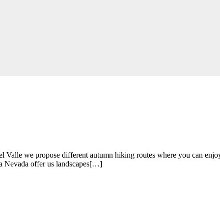
opose different autumn hiking routes where you can enjoy the var
ra Nevada offer us landscapes[…]