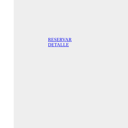
Superior
Doppelzimmer
205,00€
Frühstück
inklusive/ Tag.
Der beste Preis.
RESERVAR
DETALLE
Jubiläums-
Sonderaktion
175,00 € /
Tag
Standard