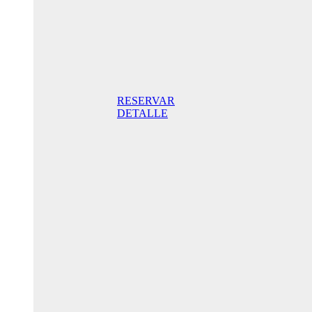
Doppelzimmer
mit Terrasse
175,00 €
Frühstück
inklusive/ Tag.
Der beste Preis
RESERVAR
DETALLE
Jubiläums-
Sonderaktion
145,00 € /
Tag
Standard