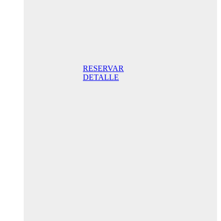
Superior
Doppelzimmer
205,00€
Frühstück
inklusive/ Tag.
Der beste Preis.
RESERVAR
DETALLE
Jubiläums-
Sonderaktion
175,00 € /
Tag
Standard