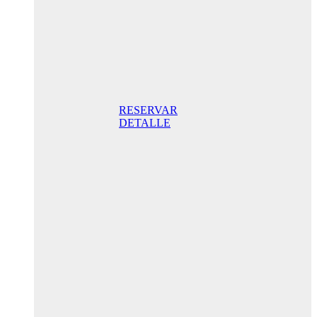
Standard
Doppelzimmer
mit Balkon
165,00 €
Frühstück
inklusive / Tag.
Der beste Preis
RESERVAR
DETALLE
Jubiläums-
Sonderaktion
205,00€ /
Tag