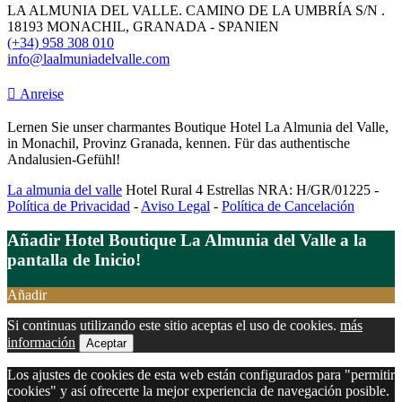
LA ALMUNIA DEL VALLE. CAMINO DE LA UMBRÍA S/N .
18193 MONACHIL, GRANADA - SPANIEN
(+34) 958 308 010
info@laalmuniadelvalle.com
Anreise
Lernen Sie unser charmantes Boutique Hotel La Almunia del Valle,
in Monachil, Provinz Granada, kennen. Für das authentische
Andalusien-Gefühl!
La almunia del valle
Hotel Rural 4 Estrellas NRA: H/GR/01225 -
Política de Privacidad
-
Aviso Legal
-
Política de Cancelación
Añadir Hotel Boutique La Almunia del Valle a la
pantalla de Inicio!
Añadir
Si continuas utilizando este sitio aceptas el uso de cookies.
más
información
Aceptar
Los ajustes de cookies de esta web están configurados para "permitir
cookies" y así ofrecerte la mejor experiencia de navegación posible.