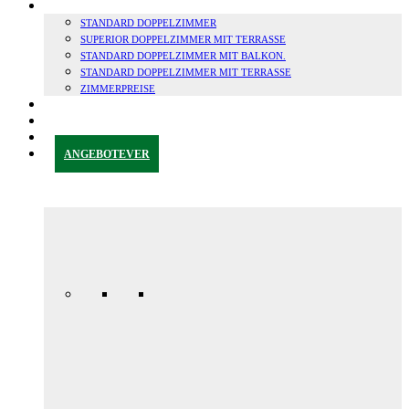
ZIMMER
STANDARD DOPPELZIMMER
SUPERIOR DOPPELZIMMER MIT TERRASSE
STANDARD DOPPELZIMMER MIT BALKON.
STANDARD DOPPELZIMMER MIT TERRASSE
ZIMMERPREISE
GRANADA & UMGEBUNG
BLOG
KONTAKT
ANGEBOTE
VER
Jubiläums-
Sonderaktion
165,00 € /
Tag