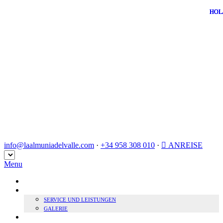
info@laalmuniadelvalle.com
·
+34 958 308 010
·
ANREISE
Sprache
auswählen
Menu
HOME
BOUTIQUE HOTEL
SERVICE UND LEISTUNGEN
GALERIE
NACHHALTIGKEIT