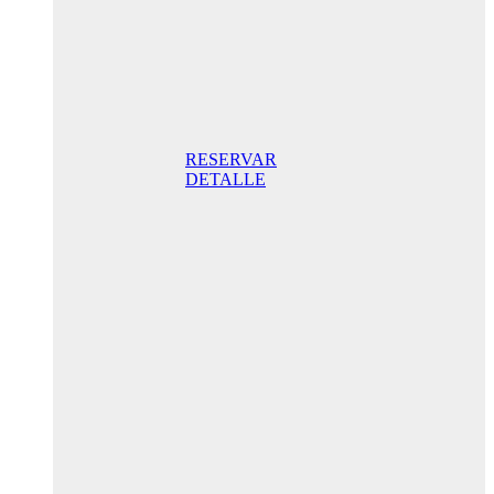
Doppelzimmer
mit Terrasse
175,00 €
Frühstück
inklusive/ Tag.
Der beste Preis
RESERVAR
DETALLE
Jubiläums-
Sonderaktion
145,00 € /
Tag
Standard